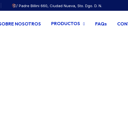
C/ Padre Billini 660, Ciudad Nueva, Sto. Dgo. D. N.
PRODUCTOS
SOBRE NOSOTROS
FAQs
CON
y