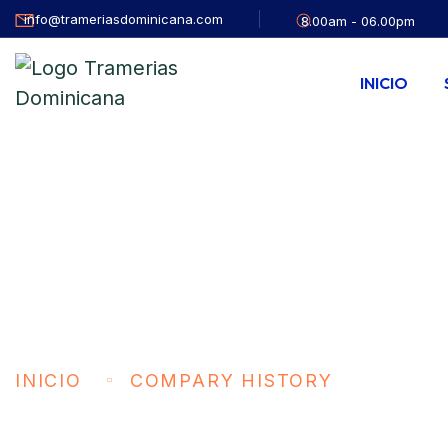
info@trameriasdominicana.com
8.00am - 06.00pm
INICIO
Compary Histor
INICIO
COMPARY HISTORY